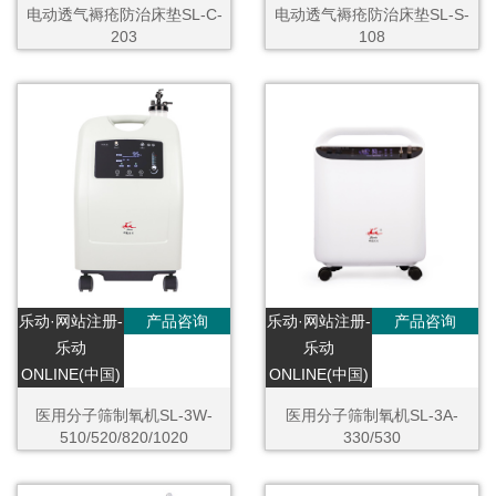
电动透气褥疮防治床垫SL-C-
电动透气褥疮防治床垫SL-S-
203
108
乐动·网站注册-
产品咨询
乐动·网站注册-
产品咨询
乐动
乐动
ONLINE(中国)
ONLINE(中国)
医用分子筛制氧机SL-3W-
医用分子筛制氧机SL-3A-
510/520/820/1020
330/530